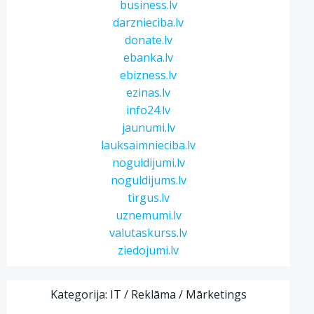
business.lv
darznieciba.lv
donate.lv
ebanka.lv
ebizness.lv
ezinas.lv
info24.lv
jaunumi.lv
lauksaimnieciba.lv
noguldijumi.lv
noguldijums.lv
tirgus.lv
uznemumi.lv
valutaskurss.lv
ziedojumi.lv
Kategorija: IT / Reklāma / Mārketings