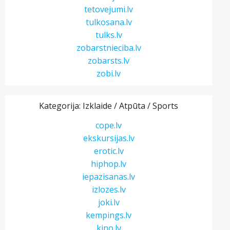
tetovejumi.lv
tulkosana.lv
tulks.lv
zobarstnieciba.lv
zobarsts.lv
zobi.lv
Kategorija: Izklaide / Atpūta / Sports
cope.lv
ekskursijas.lv
erotic.lv
hiphop.lv
iepazisanas.lv
izlozes.lv
joki.lv
kempings.lv
kino.lv