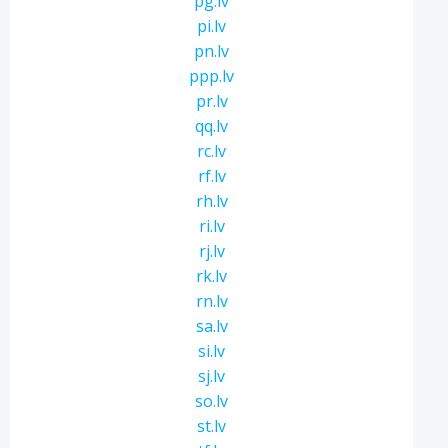
pg.lv
pi.lv
pn.lv
ppp.lv
pr.lv
qq.lv
rc.lv
rf.lv
rh.lv
ri.lv
rj.lv
rk.lv
rn.lv
sa.lv
si.lv
sj.lv
so.lv
st.lv