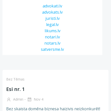
advokati.lv
advokats.lv
juristi.lv
legal.lv
likums.lv
notari.lv
notars.lv
satversme.lv
Bez Tēmas
Esi nr. 1
-
Admin
Nov 4
Bez skaista domēna biznesa haizivis neizkonkurēt!