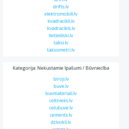
drifts.lv
elektromobili.lv
kvadracikli.lv
kvadracikls.lv
lietiediski.lv
taksi.lv
taksometri.lv
Kategorija: Nekustamie īpašumi / Būvniecība
biroji.lv
buve.lv
buvmateriali.lv
celtnieks.lv
celubuve.lv
cements.lv
dzivokli.lv