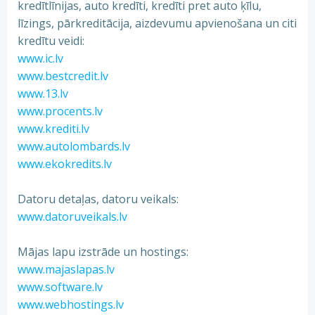
kredītlīnijas, auto kredīti, kredīti pret auto ķīlu,
līzings, pārkreditācija, aizdevumu apvienošana un citi
kredītu veidi:
www.ic.lv
www.bestcredit.lv
www.13.lv
www.procents.lv
www.krediti.lv
www.autolombards.lv
www.ekokredits.lv
Datoru detaļas, datoru veikals:
www.datoruveikals.lv
Mājas lapu izstrāde un hostings:
www.majaslapas.lv
www.software.lv
www.webhostings.lv