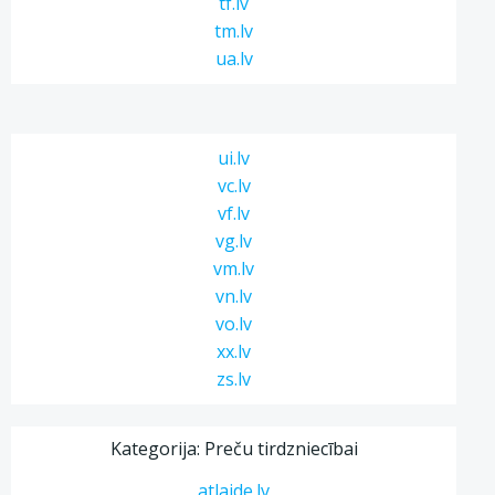
tf.lv
tm.lv
ua.lv
ui.lv
vc.lv
vf.lv
vg.lv
vm.lv
vn.lv
vo.lv
xx.lv
zs.lv
Kategorija: Preču tirdzniecībai
atlaide.lv