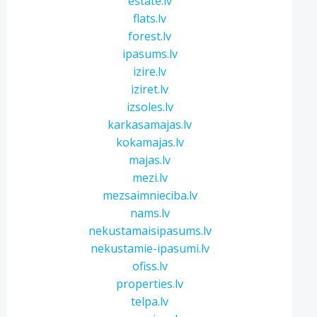
estate.lv
flats.lv
forest.lv
ipasums.lv
izire.lv
iziret.lv
izsoles.lv
karkasamajas.lv
kokamajas.lv
majas.lv
mezi.lv
mezsaimnieciba.lv
nams.lv
nekustamaisipasums.lv
nekustamie-ipasumi.lv
ofiss.lv
properties.lv
telpa.lv