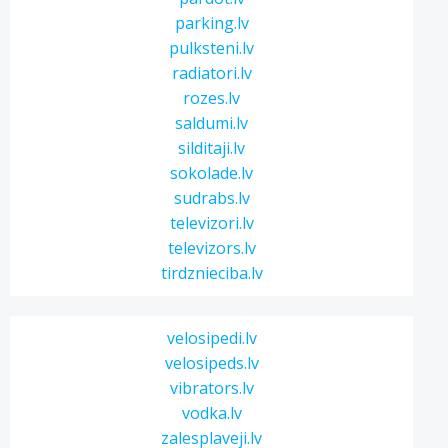
parking.lv
pulksteni.lv
radiatori.lv
rozes.lv
saldumi.lv
silditaji.lv
sokolade.lv
sudrabs.lv
televizori.lv
televizors.lv
tirdznieciba.lv
velosipedi.lv
velosipeds.lv
vibrators.lv
vodka.lv
zalesplaveji.lv