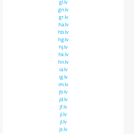
gl.lv
gn.lv
gr.lv
ha.lv
hb.lv
hg.lv
hj.lv
hk.lv
hn.lv
ia.lv
ig.lv
im.lv
jb.lv
jd.lv
jf.lv
ji.lv
jl.lv
js.lv