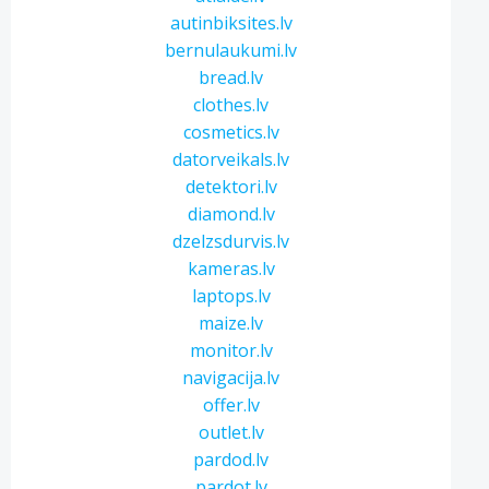
autinbiksites.lv
bernulaukumi.lv
bread.lv
clothes.lv
cosmetics.lv
datorveikals.lv
detektori.lv
diamond.lv
dzelzsdurvis.lv
kameras.lv
laptops.lv
maize.lv
monitor.lv
navigacija.lv
offer.lv
outlet.lv
pardod.lv
pardot.lv