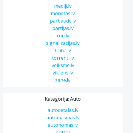
mediji.lv
monetas.lv
parbaude.lv
partijas.lv
run.lv
signalizacijas.lv
ticiba.lv
torrenti.lv
veiksme.lv
vilciens.lv
zane.lv
Kategorija: Auto
autodetalas.lv
automasinas.lv
autonomas.lv
drift.lv