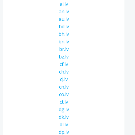
al.lv
an.lv
au.lv
bd.lv
bh.lv
bn.lv
br.lv
bz.lv
cf.lv
ch.lv
cj.lv
cn.lv
co.lv
ct.lv
dg.lv
dk.lv
dl.lv
dp.lv