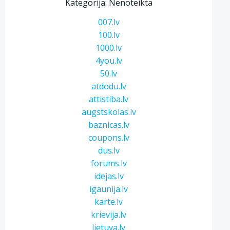
Kategorija: Nenoteikta
007.lv
100.lv
1000.lv
4you.lv
50.lv
atdodu.lv
attistiba.lv
augstskolas.lv
baznicas.lv
coupons.lv
dus.lv
forums.lv
idejas.lv
igaunija.lv
karte.lv
krievija.lv
lietuva.lv