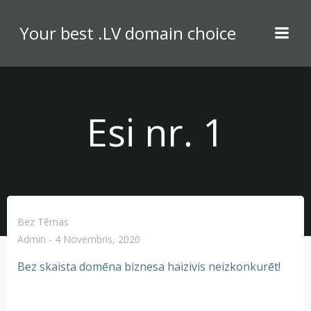
Skip
to
Your best .LV domain choice
content
Esi nr. 1
Bez Tēmas
Admin
-
4 Novembris, 2020
Bez skaista domēna biznesa haizivis neizkonkurēt!